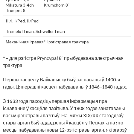
Mikstura 3-4ch
Krumchorn 8`
Trompet 8`
II /I, I/Ped, II/Ped
Tremolo II man, Schweller I man
Механічная ігравая* і рэгістравая трактура
* – для рэгістра Pryncypał 8` прыбудавана электрычная
трактура
Першы касцёл у Ваўкавыску быў заснаваны ў 1400-я
гады. Цяперашні касцёл пабудаваны ў 1846–1848 гадах.
З 1633 года паходзіць першая інфармацыя пра
існаванне ў касцёле пазітыва. У 1808 годзе занатаваны
васьмiрэгістравы пазітыў. На мяжы XIX/XX стагоддзяў
стары арган быў аддадзены ў касцёл у Песках, а на яго
месцы пабудаваны новы 12-рэгістравы арган, які згарэў