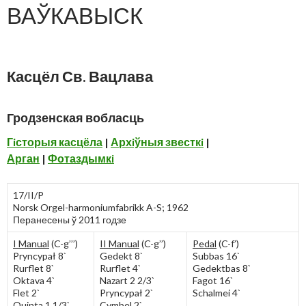
ВАЎКАВЫСК
Касцёл
Св. Вацлава
Гродзенская вобласць
Гiсторыя касцёла
|
Архiўныя звесткi
|
Арган
|
Фотаздымкi
17/II/P
Norsk Orgel-harmoniumfabrikk A-S; 1962
Перанесены ў 2011 годзе
I Manual
(C-g’’’)
II Manual
(C-g’’)
Pedal
(C-f’)
Pryncypał 8`
Gedekt 8`
Subbas 16`
Rurflet 8`
Rurflet 4`
Gedektbas 8`
Oktava 4`
Nazart 2 2/3`
Fagot 16`
Flet 2`
Pryncypał 2`
Schalmei 4`
Quinta 1 1/3`
Cymbel 2`