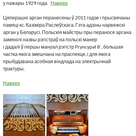
у пажары 1929 года.
Наверх
Цяперашні арган перанесены ў 2011 годзе і прысвечаны
памяці кс. Казіміра Раслеўскага. Гэта адзіны нарвежскі
арган у Беларусі. Польскія майстры пры пераносе аргана
замянілі назвы рэгістраў на польскі манер
і дадалі ў першы мануал рэгістр Pryncypał 8`, большая
частка якога змешчана на праспекце, і для якога
прыбудавана асобная віндлада на электрычнай
трактуры.
Наверх