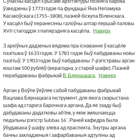
Сучасны касцёл з рысамі архітэктуры позняга барока
ўзведзены ў 1773 годзе па фундацыі Яна Непамука
Касакоўскага (1755–1808), пазней біскупа Віленскага.
У касцёл быў перанесены галоўны алтар першай паловы
XVII стагоддзя з папярэдняга касцёла.
Наверх
З архіўных дадзеных вядома пра існаванне ў касцёле
пазітыва ў 1633 годзе. У 1781 годзе быў пабудаваны новы
пазітыў. У 1903 годзе быў пабудаваны 7-рэгістравы арган
коштам 500 рублёў (верагодна, у старой шафе). Пазней
перабудаваны фабрыкай
В. Бярнацкага
.
Наверх
Арган у Воўпе ўяўляе сабой пабудаваны фабрыкай
Вацлава Бярнацкага інструмент, для якога скарыстана
шафа ад старога барочнага аргана. Да яе ззаду быў
дабудаваны дадатковы аб’ём, у якім змяшчаецца
педальны рэгістр Subbas 16`. Раней кафедра была
ўбудавана ў шафу злева ад праспекта. Знутры аргана
бачны закладзеныя і зафарбаваныя адтуліны ад