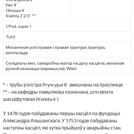
Flet 4`
Oktawa 4`
Kwinta 2 2/3` **
I/Ped, super I
Tutti
Механічная рэгістравая і ігравая трактура трактура,
кегельлада
Складчаты мех, самаробны матор на даху касцёла, механізм
ручной калькацыі (карамысла), Wiatr
* – трубы рэгістра Pryncypal 8` змешчаны на праспекце
** – на кафедры памылкова пазначана, што квінта
шасціфутовая (Kwinta 6`)
У 1478 годзе пабудаваны першы касцёл па фундацыі
Аляксандра Альшанскага. У 1753 годзе пабудаваны
наступны касцёл, які хутка прыйшоў у аварыйны стан.