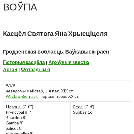
ВОЎПА
Касцёл Святога Яна Хрысціцеля
Гродзенская вобласць, Ваўкавыскі раён
Гiсторыя касцёла
|
Архiўныя звесткi
|
Арган
|
Фотаздымкi
9/I/P
невядомы майстар, 1-я пал. XIX cт.
Wacław Biernacki
, першая трэць XX ст.
I
Manual
(C-f’’’)
Pedal
(C-d’)
Pryncypal 8` *
Subbas 16`
Bourdon 8`
Gamba 8`
Salicet 8`
Vox angelica 8`