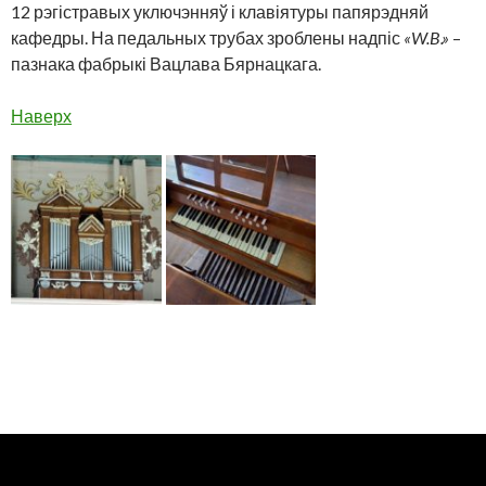
12 рэгістравых уключэнняў і клавіятуры папярэдняй
кафедры. На педальных трубах зроблены надпіс
«
W
.
B
.»
–
пазнака фабрыкі Вацлава Бярнацкага.
Наверх